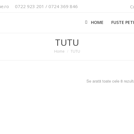
e.ro
0722 923 201 / 0724 369 846
C
HOME
FUSTE PE
TUTU
Home
TUTU
Se arată toate cele 8 rezult