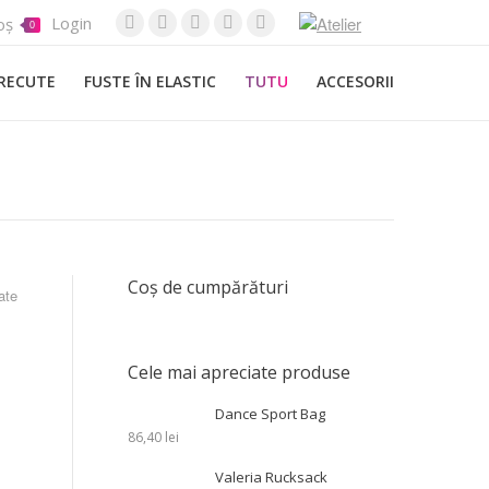
Login
oș
0
Website
Instagram
Pinterest
YouTube
Facebook
TRECUTE
FUSTE ÎN ELASTIC
TUTU
ACCESORII
Coș de cumpărături
ate
Cele mai apreciate produse
Dance Sport Bag
86,40
lei
Valeria Rucksack