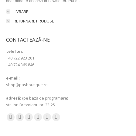
doar dacă te abonezi la newsletter. Punct.
LIVRARE
RETURNARE PRODUSE
CONTACTEAZĂ-NE
telefon:
+40 722 923 201
+40 724 369 846
e-mail:
shop@pasboutique.ro
adresă:
(pe bază de programare)
str. Ion Brezoianu nr. 23-25
Find us on:
Facebook
YouTube
Pinterest
Instagram
Mail
Website