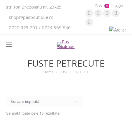
Login
Coș
str. Ion Brezoianu nr. 23-25
0
Website
Instagram
Pinterest
YouTub
shop@pasboutique.ro
Facebook
0722 923 201 / 0724 369 846
FUSTE PETRECUTE
Home
FUSTE PETRECUTE
Se arată toate cele 15 rezultate