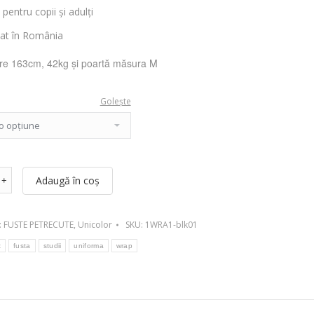
 pentru copii și adulți
cat în România
re 163cm, 42kg și poartă măsura M
Golește
Adaugă în coș
:
FUSTE PETRECUTE
,
Unicolor
SKU:
1WRA1-blk01
t
fusta
studii
uniforma
wrap