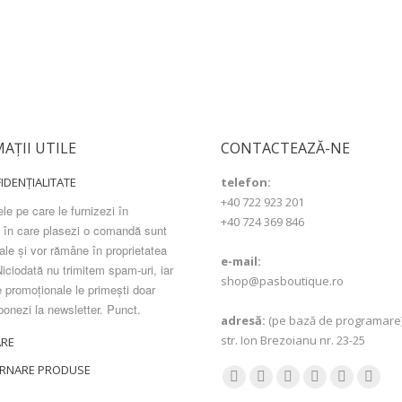
AȚII UTILE
CONTACTEAZĂ-NE
IDENȚIALITATE
telefon:
+40 722 923 201
le pe care le furnizezi în
+40 724 369 846
în care plasezi o comandă sunt
ale și vor rămâne în proprietatea
e-mail:
iciodată nu trimitem spam-uri, iar
shop@pasboutique.ro
e promoționale le primești doar
bonezi la newsletter. Punct.
adresă:
(pe bază de programare
str. Ion Brezoianu nr. 23-25
ARE
RNARE PRODUSE
Find us on:
Facebook
YouTube
Pinterest
Instagram
Mail
Websi