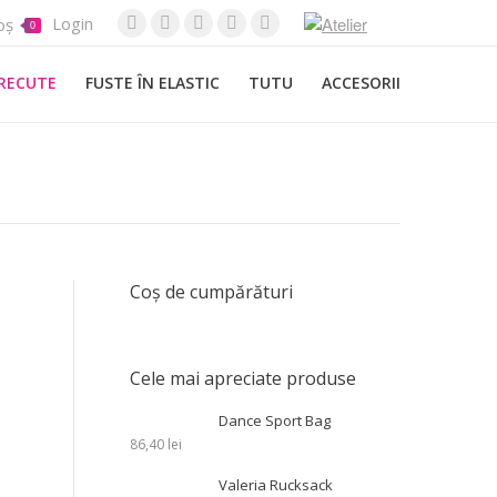
Login
oș
0
Website
Instagram
Pinterest
YouTube
Facebook
TRECUTE
FUSTE ÎN ELASTIC
TUTU
ACCESORII
Coș de cumpărături
Cele mai apreciate produse
Dance Sport Bag
86,40
lei
Valeria Rucksack