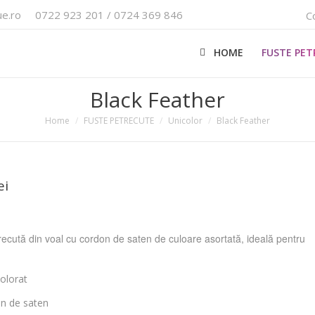
e.ro
0722 923 201 / 0724 369 846
C
HOME
FUSTE PE
Black Feather
Home
FUSTE PETRECUTE
Unicolor
Black Feather
ei
recută din voal cu cordon de saten de culoare asortată, ideală pentru
olorat
n de saten