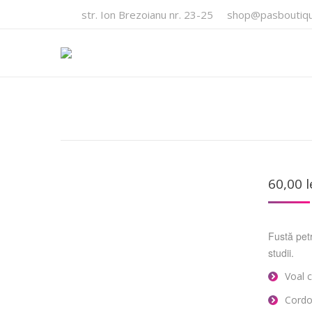
str. Ion Brezoianu nr. 23-25
shop@pasboutiqu
60,00
l
Fustă pet
studii.
Voal c
Cordo