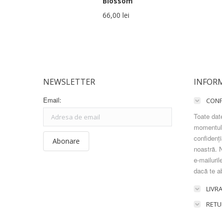
Blossom
66,00
lei
NEWSLETTER
INFORM
Email:
CONF
Toate date
momentul 
confidenți
noastră. N
e-mailuril
dacă te a
LIVR
RETU