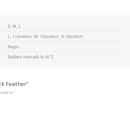
S, M, L
L: 112x40cm, M: 100x40cm, S: 90x30cm
Negru
Spălare manuală la 30˙C
ack Feather”
arcate cu
*