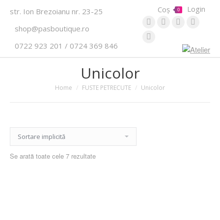
Login
Coș
str. Ion Brezoianu nr. 23-25
0
Website
Instagram
Pinterest
YouTub
shop@pasboutique.ro
Facebook
0722 923 201 / 0724 369 846
Unicolor
Home
FUSTE PETRECUTE
Unicolor
Se arată toate cele 7 rezultate