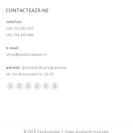
CONTACTEAZĂ-NE
telefon:
+40 722 923 201
+40 724 369 846
e-mail:
shop@pasboutique.ro
adresă:
(pe bază de programare)
str. Ion Brezoianu nr. 23-25
Find us on:
Facebook
YouTube
Pinterest
Instagram
Mail
Website
© 2016. Pas Boutique. | Toate drepturile rezervate.