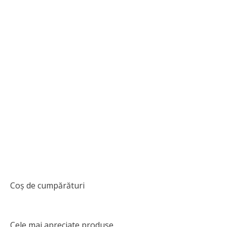
White Feather
60,00
lei
Coș de cumpărături
Cele mai apreciate produse