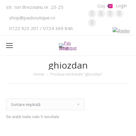
Login
Coș
str. Ion Brezoianu nr. 23-25
0
Website
Instagram
Pinterest
YouTub
shop@pasboutique.ro
Facebook
0722 923 201 / 0724 369 846
ghiozdan
Home
Produse etichetate “ghiozdan”
Se arată toate cele 5 rezultate