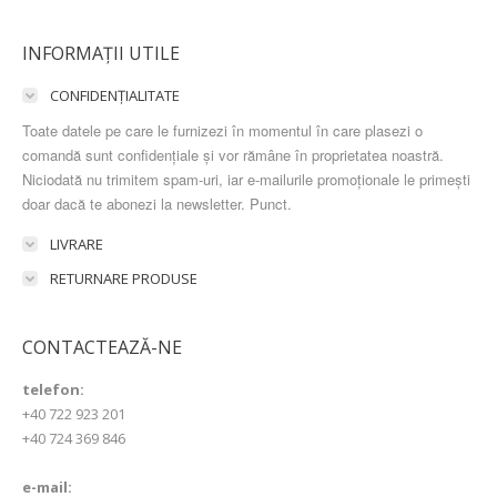
INFORMAȚII UTILE
CONFIDENȚIALITATE
Toate datele pe care le furnizezi în momentul în care plasezi o
comandă sunt confidențiale și vor rămâne în proprietatea noastră.
Niciodată nu trimitem spam-uri, iar e-mailurile promoționale le primești
doar dacă te abonezi la newsletter. Punct.
LIVRARE
RETURNARE PRODUSE
CONTACTEAZĂ-NE
telefon:
+40 722 923 201
+40 724 369 846
e-mail: